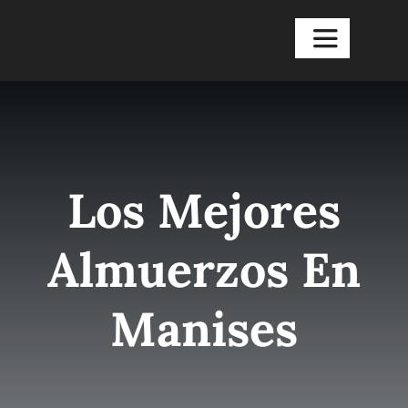
Saltar
al
Toggle
Navigation
contenido
Inicio
El Restaura
Los Mejores
Degustacio
Almuerzos En
Almuerzos
Manises
Blog