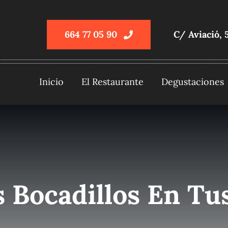
664 77 05 90
C/ Aviació, 
Inicio
El Restaurante
Degustaciones
 Bocadillos En T