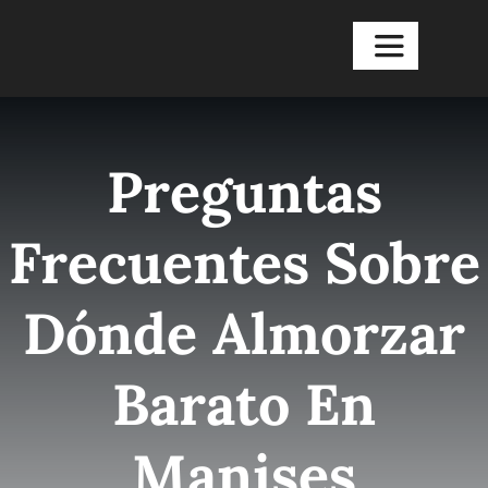
Saltar
al
Toggle
Navigation
contenido
Inicio
Preguntas
El Restaura
Frecuentes Sobre
Degustacio
Dónde Almorzar
Almuerzos
Barato En
Blog
Manises