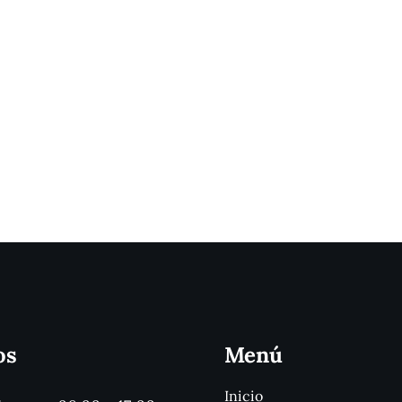
os
Menú
Inicio