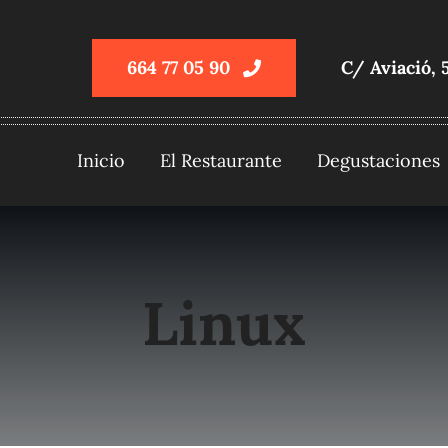
664 77 05 90
C/ Aviació, 
Inicio
El Restaurante
Degustaciones
Linux